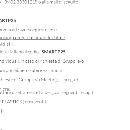
o +39 02 33301218 o alla mail di seguito:
ARTP25
nomia attraverso questo link:
lbooking.com/premium/index.html?
_stil...
Hotel Milano il codice
SMARTP25
ndividuali, in caso di richiesta di Gruppi e/o
ioni potrebbero subire variazioni.
ichieste di Gruppi e/o Meeting, si prega di
hiera.
attare direttamente l’albergo ai seguenti recapiti,
 PLASTICS ( eriseventi)
I)
om