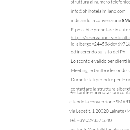
struttura al numero telefonic
info@phihotelalmilano.com
indicando la convenzione
SM
E’ possibile prenotare in auto
https://reservations.vertica
id_albergo=24458&dc=6971&id
od inserendo sul sito del Phi 
Lo sconto è valido per clienti i
Meeting, le tariffe e le condiz
Durante tali periodi e per le r
contattare la struttura alberg
Per tariffe e prenotazioni cont
citando la convenzione SMART
via Lepetit, 1 20020 Lainate (M
Tel: +39 0293571640
mail: info@hotellittapalace.c