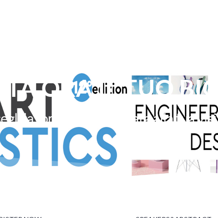
TA ORA IL TUO BI
egli la formula più indicata alla tua vis