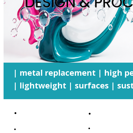
DESIGN & PROC
| metal replacement | high 
| lightweight | surfaces | sust
PROGRAMMA
SPEAKERS&ABS
SPONSORSHIP
SPONSOR&PARTNER