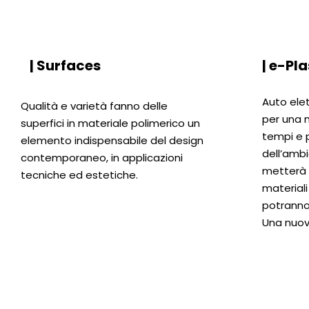
| Surfaces
| e-Pla
Auto ele
Qualità e varietà fanno delle
per una m
superfici in materiale polimerico un
tempi e 
elemento indispensabile del design
dell’ambi
contemporaneo, in applicazioni
metterà i
tecniche ed estetiche.
materiali
potranno
Una nuov